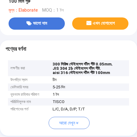
100 মিমি পুরু
মূল্য：Elaborate
MOQ：1 টন
ভালো দাম
এখন যোগাযোগ
পণ্যের বর্ণনা
,
300 সিরিজ স্টেইনলেস স্টীল শীট 0.05mm
লক্ষণীয় করা
,
JIS 304 2b স্টেইনলেস স্টীল শীট
aisi 316 স্টেইনলেস স্টীল শীট 100mm
উৎপত্তি স্থল
চীন
ডেলিভারি সময়
5-25 দিন
ন্যূনতম চাহিদার পরিমাণ
1 টন
পরিচিতিমুলক নাম
TISCO
পরিশোধের শর্ত
L/C, D/A, D/P, T/T
আরো দেখুন