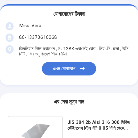
যোগাযোগের ঠিকানা
Miss. Vera
86-13373616068
জিনলিয়ান স্টিল ম্যানশন , নং 1288 গুয়াংরুই রোড , লিয়াংসি জেলা , উক্সি
সিটি , জিয়াংসু প্রদেশ পিআর চিনা।
এখন যোগাযোগ
এর সেরা মূল্য পান
JIS 304 2b Aisi 316 300 সিরিজ
স্টেইনলেস স্টিল শীট 0.05 মিমি থেকে
100 মিমি পুরু