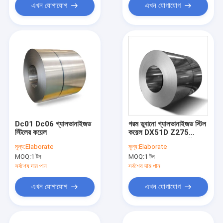
এখন যোগাযোগ
এখন যোগাযোগ
Dc01 Dc06 গ্যালভানাইজড
গরম ডুবানো গ্যালভানাইজড স্টিল
স্টিলের কয়েল
কয়েল DX51D Z275
Z350 কোল্ড রোল্ড GL স্টিল
মূল্য:
Elaborate
মূল্য:
Elaborate
কয়েল
MOQ:
1 টন
MOQ:
1 টন
সর্বশেষ দাম পান
সর্বশেষ দাম পান
এখন যোগাযোগ
এখন যোগাযোগ