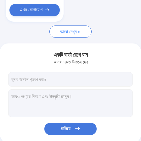
鎮ㄨ鎵剧殑璧勬簮宸茶鍒犻櫎銆佸凡鏇村悕鎴栨殏鏃朵笉鍙
এখন যোগাযোগ
বিজোড় কার্বন ইস্পাত পাইপ
আরো দেখুন
একটি বার্তা রেখে যান
আমরা দ্রুত উত্তর দেব
চালিয়ে