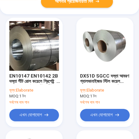
আপনার প্রয়োজনীয়তা দিন
EN10147 EN10142 2B
DX51D SGCC দস্তা আবরণ
দস্তা শীট রোল কয়েলে প্রিপেইন্ট
গ্যালভানাইজড স্টিল কয়েল
করা গ্যালভানাইজড স্টিল শীট
Z275 G90 Z60 প্রলিপ্ত
মূল্য:
Elaborate
মূল্য:
Elaborate
জি শীট
MOQ:
1 টন
MOQ:
1 টন
সর্বশেষ দাম পান
সর্বশেষ দাম পান
এখন যোগাযোগ
এখন যোগাযোগ