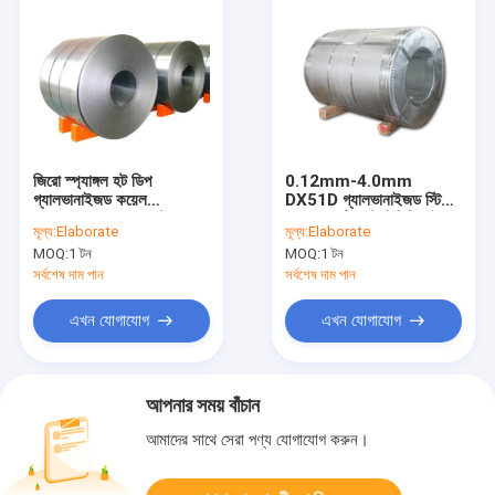
জিরো স্প্যাঙ্গল হট ডিপ
0.12mm-4.0mm
গ্যালভানাইজড কয়েল
DX51D গ্যালভানাইজড স্টিল
0.12mm-2.0m মেটাল
কয়েল অ্যান্টি রাস্ট পিপিজিআই
মূল্য:
Elaborate
মূল্য:
Elaborate
Z80 Gi শীট কয়েল
স্টিল শীট
MOQ:
1 টন
MOQ:
1 টন
সর্বশেষ দাম পান
সর্বশেষ দাম পান
এখন যোগাযোগ
এখন যোগাযোগ
আপনার সময় বাঁচান
আমাদের সাথে সেরা পণ্য যোগাযোগ করুন।