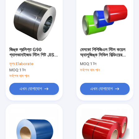
জিঙ্ক প্রলিপ্ত G90
মেসকো পিপিজিএল স্টিল কয়েল
গ্যালভানাইজড স্টিল শিট JIS
অ্যালুজিঙ্ক সিভিল বিল্ডিংয়ের
G3302 SGHC প্রিপেইন্টেড
জন্য প্রিপেইন্ট করা গ্যালভালুম
মূল্য:
Elaborate
MOQ:
1 টন
জি ইস্পাত কয়েল
স্টিল কয়েল Az150
MOQ:
1 টন
সর্বশেষ দাম পান
সর্বশেষ দাম পান
এখন যোগাযোগ
এখন যোগাযোগ
বাড়ি
পণ্য
ভিডিও