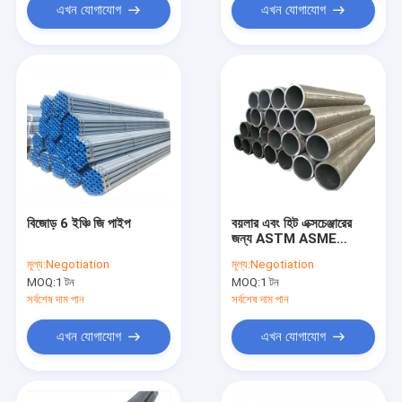
এখন যোগাযোগ
এখন যোগাযোগ
বিজোড় 6 ইঞ্চি জি পাইপ
বয়লার এবং হিট এক্সচেঞ্জারের
জন্য ASTM ASME
SA179 SA192 কোল্ড রোল্ড
মূল্য:
Negotiation
মূল্য:
Negotiation
জিআই স্টিল পাইপ
MOQ:
1 টন
MOQ:
1 টন
সর্বশেষ দাম পান
সর্বশেষ দাম পান
এখন যোগাযোগ
এখন যোগাযোগ