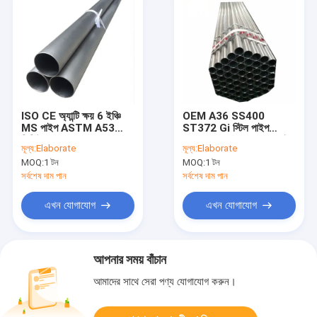
ISO CE অ্যান্টি ক্ষয় 6 ইঞ্চি
OEM A36 SS400
MS পাইপ ASTM A53
ST372 Gi স্টিল পাইপ
শিডিউল 40 BS1387
50mm গোলাকার ERW মাইল্ড
মূল্য:
Elaborate
মূল্য:
Elaborate
গ্যালভানাইজড পাইপ
স্টিল টিউব
MOQ:
1 টন
MOQ:
1 টন
সর্বশেষ দাম পান
সর্বশেষ দাম পান
এখন যোগাযোগ
এখন যোগাযোগ
আপনার সময় বাঁচান
আমাদের সাথে সেরা পণ্য যোগাযোগ করুন।