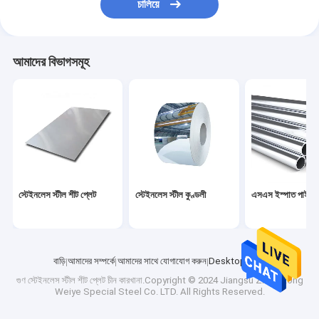
চালিয়ে
鎮ㄨ鎵剧殑璧勬簮宸茶鍒犻櫎銆佸凡鏇村悕鎴栨殏鏃朵笉鍙
বিজোড় কার্বন ইস্পাত পাইপ
আমাদের বিভাগসমূহ
স্টেইনলেস স্টীল শীট প্লেট
স্টেইনলেস স্টীল কুণ্ডলী
এসএস ইস্পাত পাইপ
বাড়ি
আমাদের সম্পর্কে
আমাদের সাথে যোগাযোগ করুন
Desktop Site
গুণ
স্টেইনলেস স্টীল শীট প্লেট
চীন কারখানা.Copyright © 2024 Jiangsu Zhongtong
Weiye Special Steel Co. LTD. All Rights Reserved.