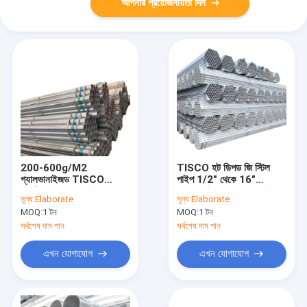
আপনার প্রয়োজনীয়তা দিন
200-600g/M2
TISCO হট ডিপড জি স্টিল
গ্যালভানাইজড TISCO
পাইপ 1/2" থেকে 16"
ওয়েল্ডিং ERW Gi পাইপ
গ্যালভানাইজড ওয়েল্ডেড পাইপ
মূল্য:
Elaborate
মূল্য:
Elaborate
কনস্ট্রাকশনের জন্য
MOQ:
1 টন
MOQ:
1 টন
সর্বশেষ দাম পান
সর্বশেষ দাম পান
এখন যোগাযোগ
এখন যোগাযোগ