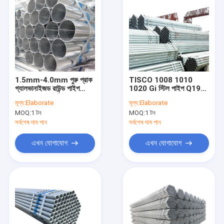
1.5mm-4.0mm পুরু প্রাক
TISCO 1008 1010
গ্যালভানাইজড রাউন্ড পাইপ
1020 Gi স্টিল পাইপ Q195
60.3mm 2 ইঞ্চি ERW
Q235 20mm
মূল্য:
Elaborate
মূল্য:
Elaborate
হালকা ইস্পাত পাইপ
গ্যালভানাইজড রাউন্ড টিউব
MOQ:
1 টন
MOQ:
1 টন
সর্বশেষ দাম পান
সর্বশেষ দাম পান
এখন যোগাযোগ
এখন যোগাযোগ
বাড়ি
পণ্য
ভিডিও