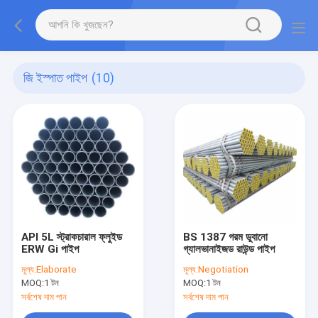
জি ইস্পাত পাইপ
(10)
API 5L স্ট্রাকচারাল ফ্লুইড
BS 1387 গরম ডুবানো
ERW Gi পাইপ
গ্যালভানাইজড রাউন্ড পাইপ
মূল্য:
Elaborate
মূল্য:
Negotiation
MOQ:
1 টন
MOQ:
1 টন
সর্বশেষ দাম পান
সর্বশেষ দাম পান