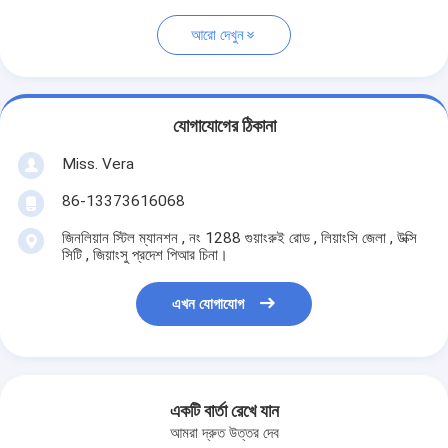
আরো দেখুন
যোগাযোগের ঠিকানা
Miss. Vera
86-13373616068
জিনলিয়ান স্টিল ম্যানশন , নং 1288 গুয়াংরুই রোড , লিয়াংসি জেলা , উক্সি
সিটি , জিয়াংসু প্রদেশ পিআর চিনা।
এখন যোগাযোগ
একটি বার্তা রেখে যান
আমরা দ্রুত উত্তর দেব