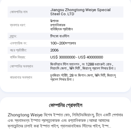
Jiangsu Zhongtong Weiye Special
কোমপানির নাম
Steel Co. LTD
উত্পাদক
ব্যবসার ধরণ:
রপ্তানিকারক
বানিজ্যিক প্রতিষ্ঠান
ব্র্যান্ড:
টিসকো বাওস্টিল
এমপ্লয়িজ নং:
100~200সম্প্রদায়
বছর প্রতিষ্ঠিত:
2006
বার্ষিক বিক্রয়:
US$ 30000000 - US$ 40000000
জিনলিয়ান স্টিল ম্যানশন , নং 1288 গুয়াংরুই রোড ,
কোম্পানির অবস্থান
লিয়াংসি জেলা , উক্সি সিটি , জিয়াংসু প্রদেশ পিআর চিনা।
চুনজিয়াং স্ট্রীট, 28 নং জিশান জেলা, উক্সি সিটি, জিয়াংসু
কারখানার অবস্থান
প্রদেশ পিআর চিনা।
কোম্পানির প্রোফাইল
Zhongtong Weiye বিশেষ ইস্পাত কোং, লিমিটেডজিয়াংসু, চীনে একটি পেশাদার
এবং স্বনামধন্য ইস্পাত প্রস্তুতকারক এবং রপ্তানিকারক।আমরা আমাদের
ক্লায়েন্টদের ঢালাই করা ইস্পাত পাইপ, গ্যালভানাইজড স্টিলের পাইপ, ইস্প...