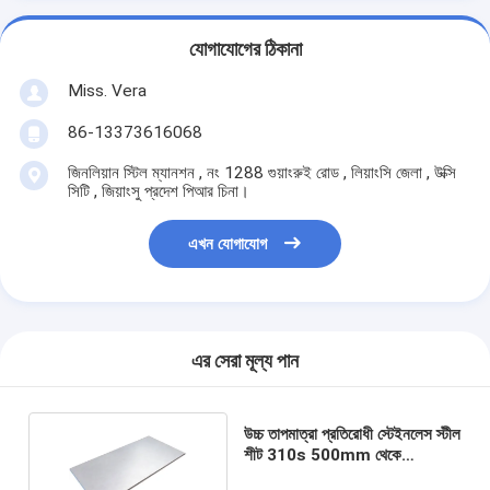
যোগাযোগের ঠিকানা
Miss. Vera
86-13373616068
জিনলিয়ান স্টিল ম্যানশন , নং 1288 গুয়াংরুই রোড , লিয়াংসি জেলা , উক্সি
সিটি , জিয়াংসু প্রদেশ পিআর চিনা।
এখন যোগাযোগ
এর সেরা মূল্য পান
উচ্চ তাপমাত্রা প্রতিরোধী স্টেইনলেস স্টীল
শীট 310s 500mm থেকে
3500mm দৈর্ঘ্য