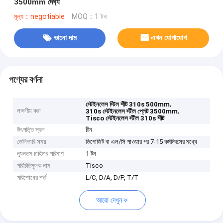
3500mm দৈর্ঘ্য
মূল্য：negotiable
MOQ：1 টন
ভালো দাম
এখন যোগাযোগ
পণ্যের বর্ণনা
,
স্টেইনলেস স্টিল শীট 310s 500mm
লক্ষণীয় করা
,
310s স্টেইনলেস স্টীল প্লেট 3500mm
Tisco স্টেইনলেস স্টীল 310s শীট
উৎপত্তি স্থল
চীন
ডেলিভারি সময়
ডিপোজিট বা এল/সি পাওয়ার পর 7-15 কর্মদিবসের মধ্যে
ন্যূনতম চাহিদার পরিমাণ
1 টন
পরিচিতিমুলক নাম
Tisco
পরিশোধের শর্ত
L/C, D/A, D/P, T/T
আরো দেখুন