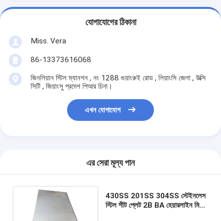
যোগাযোগের ঠিকানা
Miss. Vera
86-13373616068
জিনলিয়ান স্টিল ম্যানশন , নং 1288 গুয়াংরুই রোড , লিয়াংসি জেলা , উক্সি
সিটি , জিয়াংসু প্রদেশ পিআর চিনা।
এখন যোগাযোগ
এর সেরা মূল্য পান
430SS 201SS 304SS স্টেইনলেস
স্টিল শীট প্লেট 2B BA হেয়ারলাইন মিরর
ফিনিশ SS শীট