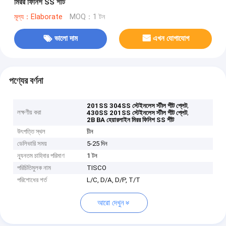
মিরর ফিনিশ SS শীট
মূল্য：Elaborate
MOQ：1 টন
ভালো দাম
এখন যোগাযোগ
পণ্যের বর্ণনা
,
201SS 304SS স্টেইনলেস স্টীল শীট প্লেট
লক্ষণীয় করা
,
430SS 201SS স্টেইনলেস স্টীল শীট প্লেট
2B BA হেয়ারলাইন মিরর ফিনিশ SS শীট
উৎপত্তি স্থল
চীন
ডেলিভারি সময়
5-25 দিন
ন্যূনতম চাহিদার পরিমাণ
1 টন
পরিচিতিমুলক নাম
TISCO
পরিশোধের শর্ত
L/C, D/A, D/P, T/T
আরো দেখুন