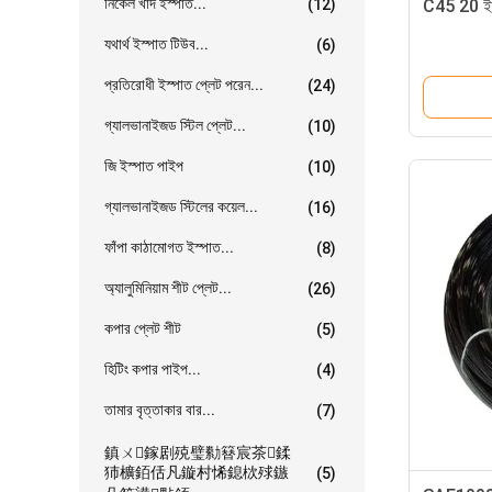
নিকেল খাদ ইস্পাত...
(12)
C45 20 ইঞ্
যথার্থ ইস্পাত টিউব...
(6)
প্রতিরোধী ইস্পাত প্লেট পরেন...
(24)
গ্যালভানাইজড স্টিল প্লেট...
(10)
জি ইস্পাত পাইপ
(10)
গ্যালভানাইজড স্টিলের কয়েল...
(16)
ফাঁপা কাঠামোগত ইস্পাত...
(8)
অ্যালুমিনিয়াম শীট প্লেট...
(26)
কপার প্লেট শীট
(5)
হিটিং কপার পাইপ...
(4)
তামার বৃত্তাকার বার...
(7)
鎮ㄨ鎵剧殑璧勬簮宸茶鍒
犻櫎銆佸凡鏇村悕鎴栨殏鏃
(5)