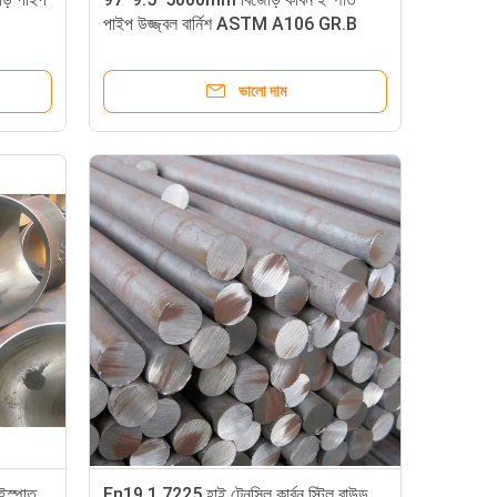
পাইপ উজ্জ্বল বার্নিশ ASTM A106 GR.B
ভালো দাম
স্পাত
En19 1.7225 হাই টেনসিল কার্বন স্টিল রাউন্ড