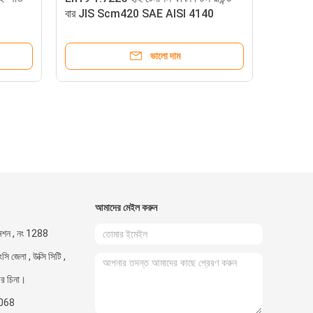
বার JIS Scm420 SAE AISI 4140
42CrMo4
ভালো দাম
আমাদের মেইল ​​করুন
যানশন , নং 1288
ংসি জেলা , উক্সি সিটি ,
আর চিনা।
068