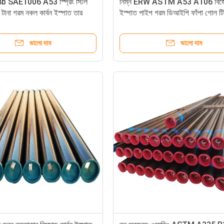
SAE1006 A53 স্প্রিং স্টিল
নিম্ন ERW ASTM A53 A106 বিজোড়
ড টানা গরম নকল কার্বন ইস্পাত তার
ইস্পাত পাইপ গরম ডিআইপি ফাঁপা গোল ট
ভালো দাম
ভালো দাম