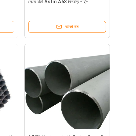
কোল্ড টানা Astm A53 বিজোড় পাইপ
ভালো দাম