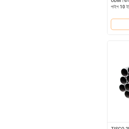
ODM কোল্ড ড
পাইপ 10 ইঞ
TISCO 2B 3