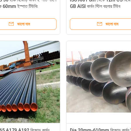
 60mm ইস্পাত টিউবিং
GB AISI কার্বন স্টিল বয়লার টিউব
ভালো দাম
ভালো দাম
5 A179 A192 বিজোড় কার্বন
Dia 20mm-610mm বিজোড় কার্বন ই