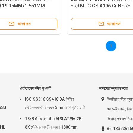
পাইপ 19.05MMx1.651MM
পাইপ MTC CS A106 Gr B পাইপ
ভালো দাম
ভালো দাম
1
স্টেইনলেস স্টীল কুণ্ডলী
আমাদের অনুসরণ করো
ISO SS316 SS410 BA ফিনিশ
জিনলিয়ান স্টিল ম্
8330
স্টেইনলেস স্টীল কয়েল 3mm তাপ প্রতিরোধী
গুয়াংরুই রোড , লিয়া
18/8 Austenitic AISI ATSM 2B
জিয়াংসু প্রদেশ পি
K HL
8K স্টেইনলেস স্টীল কয়েল 1800mm
86-13373616