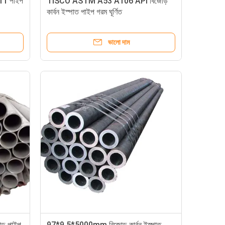
11 পাইপ
TISCO ASTM A53 A106 API বিজোড়
কার্বন ইস্পাত পাইপ গরম ঘূর্ণিত
ভালো দাম
় পাইপ
97*9.5*5000mm বিজোড় কার্বন ইস্পাত