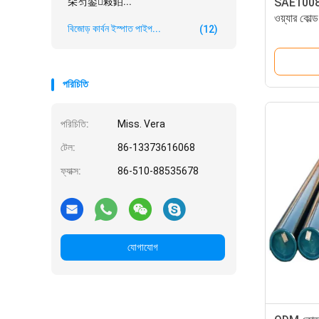
朵笉鍙敤銆...
SAE1008b 
ওয়্যার কোল্
বিজোড় কার্বন ইস্পাত পাইপ...
(12)
পরিচিতি
পরিচিতি:
Miss. Vera
টেল:
86-13373616068
ফ্যাক্স:
86-510-88535678
যোগাযোগ