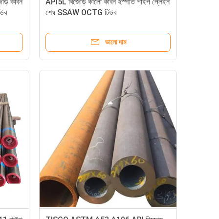
 কার্বন
API5L বিজোড় কালো কার্বন ইস্পাত পাইপ প্লেইন
িউব
শেষ SSAW OCTG টিউব
ভালো দাম