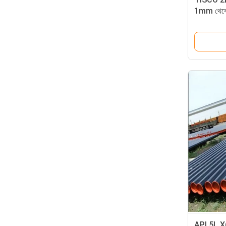
1mm থেকে
API 5L X6