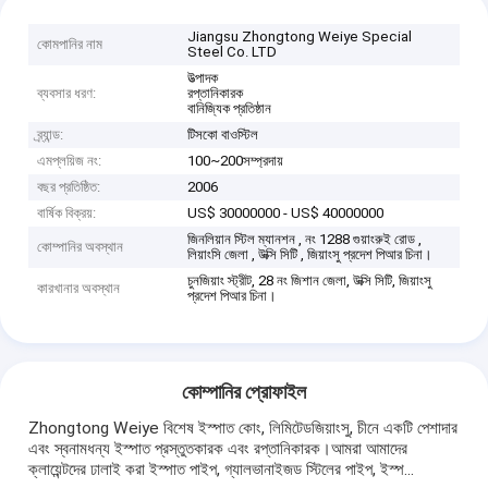
Jiangsu Zhongtong Weiye Special
কোমপানির নাম
Steel Co. LTD
উত্পাদক
ব্যবসার ধরণ:
রপ্তানিকারক
বানিজ্যিক প্রতিষ্ঠান
ব্র্যান্ড:
টিসকো বাওস্টিল
এমপ্লয়িজ নং:
100~200সম্প্রদায়
বছর প্রতিষ্ঠিত:
2006
বার্ষিক বিক্রয়:
US$ 30000000 - US$ 40000000
জিনলিয়ান স্টিল ম্যানশন , নং 1288 গুয়াংরুই রোড ,
কোম্পানির অবস্থান
লিয়াংসি জেলা , উক্সি সিটি , জিয়াংসু প্রদেশ পিআর চিনা।
চুনজিয়াং স্ট্রীট, 28 নং জিশান জেলা, উক্সি সিটি, জিয়াংসু
কারখানার অবস্থান
প্রদেশ পিআর চিনা।
কোম্পানির প্রোফাইল
Zhongtong Weiye বিশেষ ইস্পাত কোং, লিমিটেডজিয়াংসু, চীনে একটি পেশাদার
এবং স্বনামধন্য ইস্পাত প্রস্তুতকারক এবং রপ্তানিকারক।আমরা আমাদের
ক্লায়েন্টদের ঢালাই করা ইস্পাত পাইপ, গ্যালভানাইজড স্টিলের পাইপ, ইস্প...