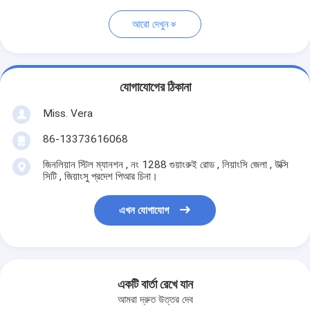
আরো দেখুন
যোগাযোগের ঠিকানা
Miss. Vera
86-13373616068
জিনলিয়ান স্টিল ম্যানশন , নং 1288 গুয়াংরুই রোড , লিয়াংসি জেলা , উক্সি
সিটি , জিয়াংসু প্রদেশ পিআর চিনা।
এখন যোগাযোগ
একটি বার্তা রেখে যান
আমরা দ্রুত উত্তর দেব