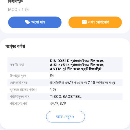
ফিঙ্গারপ্রিন্ট
MOQ：1 টন
ভালো দাম
এখন যোগাযোগ
পণ্যের বর্ণনা
,
DIN DX51D গ্যালভানাইজড স্টিল কয়েল
লক্ষণীয় করা
,
AISI dx51d গ্যালভানাইজড স্টিল কয়েল
ASTM gi স্টিল কয়েল অ্যান্টি ফিঙ্গারপ্রিন্ট
উৎপত্তি স্থল
চীন
ডেলিভারি সময়
ডিপোজিট বা এল/সি পাওয়ার পর 7-15 কর্মদিবসের মধ্যে
ন্যূনতম চাহিদার পরিমাণ
1 টন
পরিচিতিমুলক নাম
TISCO, BAOSTEEL
পরিশোধের শর্ত
এল/সি, টি/টি
আরো দেখুন