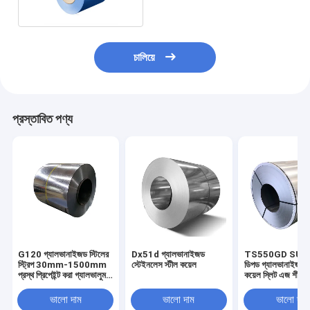
চালিয়ে
প্রস্তাবিত পণ্য
G120 গ্যালভানাইজড স্টিলের
Dx51d গ্যালভানাইজড
TS550GD SUS প্
স্ট্রিপ 30mm-1500mm
স্টেইনলেস স্টীল কয়েল
ডিপড গ্যালভানাইজড স
প্রস্থ প্রিপেইন্ট করা গ্যালভালুম
কয়েল স্লিট এজ শীট 
কয়েল
ভালো দাম
ভালো দাম
ভালো দাম