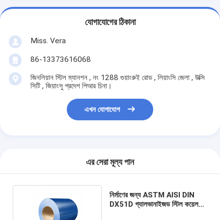
যোগাযোগের ঠিকানা
Miss. Vera
86-13373616068
জিনলিয়ান স্টিল ম্যানশন , নং 1288 গুয়াংরুই রোড , লিয়াংসি জেলা , উক্সি
সিটি , জিয়াংসু প্রদেশ পিআর চিনা।
এখন যোগাযোগ
এর সেরা মূল্য পান
নির্মাণের জন্য ASTM AISI DIN
DX51D গ্যালভানাইজড স্টিল কয়েল
অ্যান্টি ফিঙ্গারপ্রিন্ট