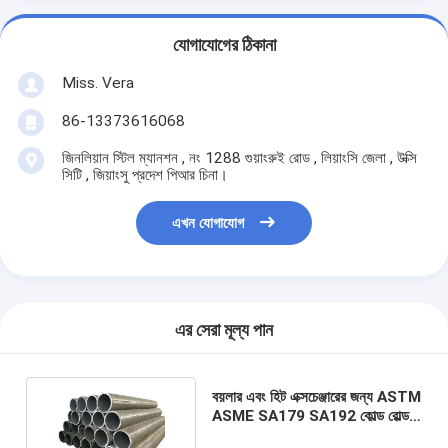
যোগাযোগের ঠিকানা
Miss. Vera
86-13373616068
জিনলিয়ান স্টিল ম্যানশন , নং 1288 গুয়াংরুই রোড , লিয়াংসি জেলা , উক্সি
সিটি , জিয়াংসু প্রদেশ পিআর চিনা।
এখন যোগাযোগ
এর সেরা মূল্য পান
বয়লার এবং হিট এক্সচেঞ্জারের জন্য ASTM
ASME SA179 SA192 কোল্ড রোল্ড
জিআই স্টিল পাইপ