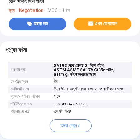
রোল্ড জিআই স্টিল পাইপ
মূল্য：Negotiation
MOQ：1 টন
ভালো দাম
এখন যোগাযোগ
পণ্যের বর্ণনা
,
SA192 কোল্ড রোলড GI স্টিল পাইপ
লক্ষণীয় করা
,
ASTM ASME SA179 Gi স্টিল পাইপ
astm gi পাইপ বয়লারের জন্য
উৎপত্তি স্থল
চীন
ডেলিভারি সময়
ডিপোজিট বা এল/সি পাওয়ার পর 7-15 কর্মদিবসের মধ্যে
ন্যূনতম চাহিদার পরিমাণ
1 টন
পরিচিতিমুলক নাম
TISCO, BAOSTEEL
পরিশোধের শর্ত
এল/সি, টি/টি
আরো দেখুন