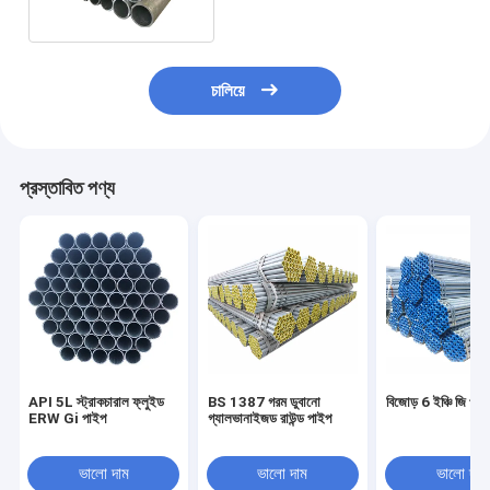
চালিয়ে
প্রস্তাবিত পণ্য
API 5L স্ট্রাকচারাল ফ্লুইড
BS 1387 গরম ডুবানো
বিজোড় 6 ইঞ্চি জি পাই
ERW Gi পাইপ
গ্যালভানাইজড রাউন্ড পাইপ
ভালো দাম
ভালো দাম
ভালো দাম